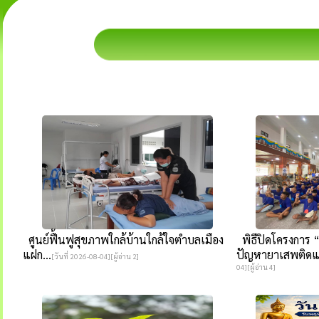
ศูนย์ฟื้นฟูสุขภาพใกล้บ้านใกล้ใจตำบลเมือง
พิธีปิดโครงการ “
แฝก...
ปัญหายาเสพติดแ
[วันที่ 2026-08-04][ผู้อ่าน 2]
04][ผู้อ่าน 4]