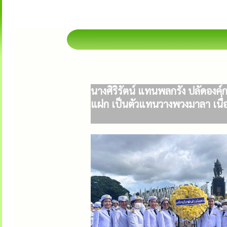
นางศิริรัตน์ แทนพลกรัง ปลัดอง
แฝก เป็นตัวแทนวางพวงมาลา เนื